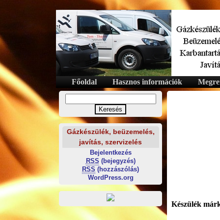
Főoldal
Hasznos információk
Megren
Gázkészülék, beüzemelés,
javítás, szervizelés
Bejelentkezés
RSS
(bejegyzés)
RSS
(hozzászólás)
WordPress.org
Készülék már