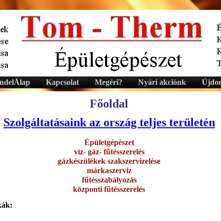
Hacklink panel
Hacklink panel
Backlink paketleri
Hacklink
Hacklink
delÅlap
Kapcsolat
Megéri?
Nyári akciónk
Újdon
Hacklink
Főoldal
Hacklink
Hacklink
Szolgáltatásaink az ország teljes területén
Hacklink panel
Épületgépészet
Hacklink panel
víz- gáz- fűtésszerelés
gázkészülékek szakszervizelése
Hacklink panel
márkaszerviz
Hacklink panel
fűtésszabályozás
központi fűtésszerelés
Hacklink panel
kák:
Hacklink panel