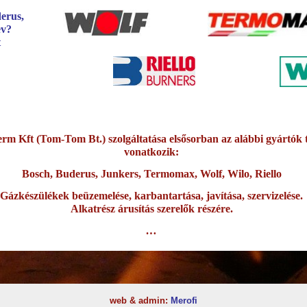
Hacklink panel
Hacklink panel
Hacklink Panel
Hacklink panel
Hacklink giriş
Hacklink panel
Hacklink Panel
m Kft (Tom-Tom Bt.) szolgáltatása elsősorban az alábbi gyártók 
Hacklink panel
vonatkozik:
Hacklink panel
Bosch, Buderus, Junkers, Termomax, Wolf, Wilo, Riello
Hacklink panel
Gázkészülékek beüzemelése, karbantartása, javítása, szervizelése.
Hacklink Panel
Alkatrész árusítás szerelők részére.
Hacklink panel
…
Hacklink panel
Hacklink Panel
Hacklink Panel
web & admin:
Merofi
Hacklink panel